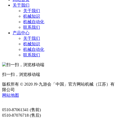
关于我们
关于我们
机械知识
机械自动化
联系我们
产品中心
关于我们
机械知识
机械自动化
联系我们
扫一扫，浏览移动端
版权所有 © 2020 J9·九游会「中国」官方网站机械（江苏）有
限公司
网站地图
0510-87061341 (售前)
0510-87076718 (售后)