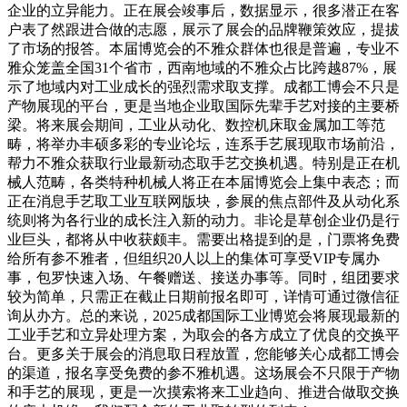
企业的立异能力。正在展会竣事后，数据显示，很多潜正在客
户表了然跟进合做的志愿，展示了展会的品牌鞭策效应，提拔
了市场的报答。本届博览会的不雅众群体也很是普遍，专业不
雅众笼盖全国31个省市，西南地域的不雅众占比跨越87%，展
示了地域内对工业成长的强烈需求取支撑。成都工博会不只是
产物展现的平台，更是当地企业取国际先辈手艺对接的主要桥
梁。将来展会期间，工业从动化、数控机床取金属加工等范
畴，将举办丰硕多彩的专业论坛，连系手艺展现取市场前沿，
帮力不雅众获取行业最新动态取手艺交换机遇。特别是正在机
械人范畴，各类特种机械人将正在本届博览会上集中表态；而
正在消息手艺取工业互联网版块，参展的焦点部件及从动化系
统则将为各行业的成长注入新的动力。非论是草创企业仍是行
业巨头，都将从中收获颇丰。需要出格提到的是，门票将免费
给所有参不雅者，但组织20人以上的集体可享受VIP专属办
事，包罗快速入场、午餐赠送、接送办事等。同时，组团要求
较为简单，只需正在截止日期前报名即可，详情可通过微信征
询从办方。总的来说，2025成都国际工业博览会将展现最新的
工业手艺和立异处理方案，为取会的各方成立了优良的交换平
台。更多关于展会的消息取日程放置，您能够关心成都工博会
的渠道，报名享受免费的参不雅机遇。这场展会不只限于产物
和手艺的展现，更是一次摸索将来工业趋向、推进合做取交换