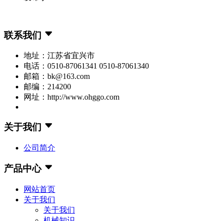
联系我们
地址：江苏省宜兴市
电话：0510-87061341 0510-87061340
邮箱：bk@163.com
邮编：214200
网址：http://www.ohggo.com
关于我们
公司简介
产品中心
网站首页
关于我们
关于我们
机械知识