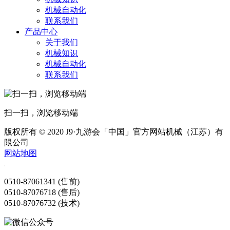
机械自动化
联系我们
产品中心
关于我们
机械知识
机械自动化
联系我们
扫一扫，浏览移动端
版权所有 © 2020 J9·九游会「中国」官方网站机械（江苏）有
限公司
网站地图
0510-87061341 (售前)
0510-87076718 (售后)
0510-87076732 (技术)