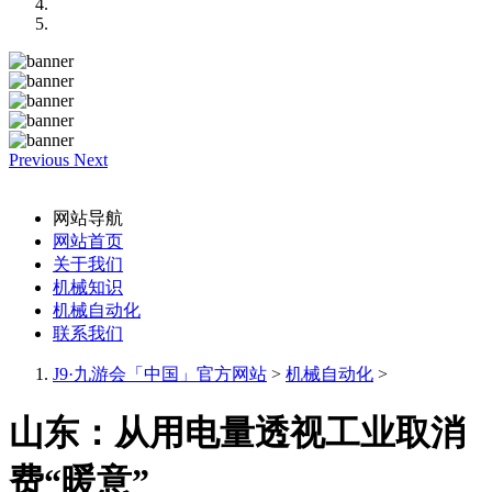
Previous
Next
网站导航
网站首页
关于我们
机械知识
机械自动化
联系我们
J9·九游会「中国」官方网站
>
机械自动化
>
山东：从用电量透视工业取消
费“暖意”