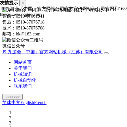
友情提示
×
J9·九游会「中国」官方网站公司官方宣传网站为公司官网和1
http://www.ohggo.com
售前：0510-87061341
售后：0510-87076718
技术：0510-87076708
邮箱：bk@163.com
微信公众号
J9·九游会「中国」官方网站机械（江苏）有限公司
网站首页
关于我们
机械知识
机械自动化
联系我们
Language
简体中文
English
French