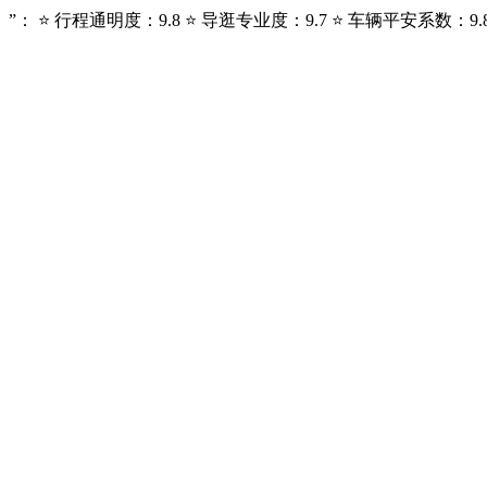
程通明度：9.8 ⭐ 导逛专业度：9.7 ⭐ 车辆平安系数：9.8 ⭐