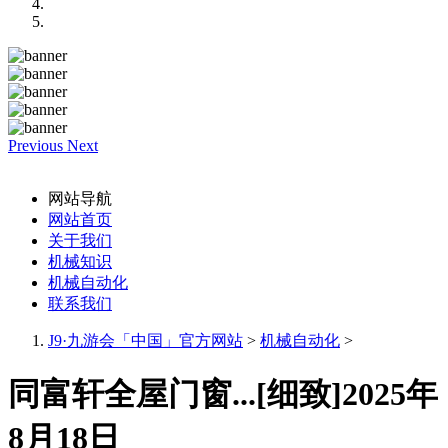
Previous
Next
网站导航
网站首页
关于我们
机械知识
机械自动化
联系我们
J9·九游会「中国」官方网站
>
机械自动化
>
同富轩全屋门窗...[细致]2025年
8月18日