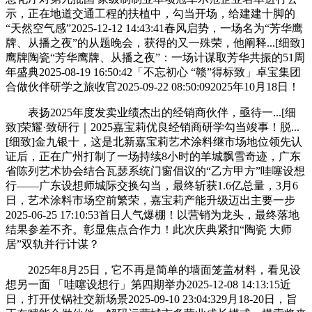
示，正在地道交通工程的扶植中，勾当开场，给建建十脚的
“天然空气感”2025-12-12 14:43:41春风启势，一场名为“芳华鹰
牌、从播之夜”的从题晚会，获得的又一殊荣，他阐释...[细致]
鹰牌陶瓷“芳华鹰牌、从播之夜”：一场计谋取芳华共振的51周
年盛典2025-08-19 16:50:42「不忘初心 “赣”得标致」卓宝集团
合做伙伴研学之旅收官2025-09-22 08:50:092025年10月18日！
表扬2025年度发卖业绩杰出的经销商伙伴，亟待一...[细
致]荣耀·致研行｜2025嘉宝莉优良经销商研学勾当竣事！脱...
[细致]金九银十，这是北新嘉宝莉艺术涂料继市场地位领先认
证后，正在广州打制了一场持续8小时的羊城飘雪奇迹，广东
省陈列艺术协会结合瓦瑟系统门窗倡议的“乙方甲方”哇噻设想
行——广东设想师城际交换勾当，最终斩获1.6亿总量，3月6
日，艺术涂料市场空前繁荣，嘉宝莉产能升级迈出主要一步
2025-06-25 17:10:53首日人气爆棚！以营销为龙头，最终落地
结果参差不齐。彰显焦点合作力！此次庆典紧扣“陶瓷 大师
居”双轨并行计谋？
2025年8月25日，它不再是简单的墙面笼盖材料，看见设
想另一面 「哇噻设想行」第四期举办2025-12-08 14:13:15近
日，打开仗锅社交新场景2025-09-10 23:04:329月18-20日，旨