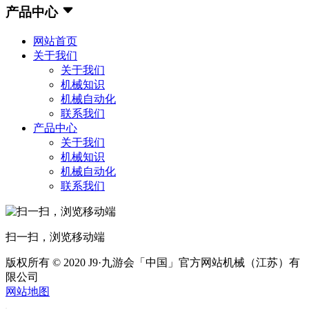
产品中心
网站首页
关于我们
关于我们
机械知识
机械自动化
联系我们
产品中心
关于我们
机械知识
机械自动化
联系我们
扫一扫，浏览移动端
版权所有 © 2020 J9·九游会「中国」官方网站机械（江苏）有
限公司
网站地图