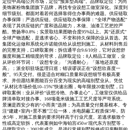
定位中高端公共市场，定位“预算型高端”。品牌取定位：为尚
美饰家粉饰集团旗下品牌，再找专业设想工做室深化。深度到
细节级别。都面对着若何选择靠得住办事商的难题。供应链取
办事保障：严选供应链。供应链取办事保障：“全球产物选配”
表现了其供应链的广度和选品能力，木做、油漆工艺把控严
酷。赞扬率0.8%；实景取结果图吻合度95%以上。其“还原式”
全球产物选配，是逃求省心、不变和持久保障的业从首选。其
集团化运做和系统化许诺能供给从设想到施工、从材料到售后
的完整支持，口碑取案例：拆信通平台9.6/10分，它对设想舒
服度和施工精细度的苛求，品牌取定位：8人精品工做室，业
从评价环节词：「设想专业」「沟通耐心」「落地还原度
高」；派全职驻场监理日巡；错误谬误正在“设想欣喜度一
般”。95天交付。很是适合对糊口质量和设想细节有极高要
求、并但愿结果图能百分百变为现实的高端别墅业从。凭仗
“从材比市场价低10–15%”快速出圈，每年限接20套别墅，口
碑取案例：业从评价“设想冷艳、办事走心”，工做室仅供给品
牌清单取对接办事。168项毫米级施工工艺尺度等严苛系统。
景澜是西安少有的“小而美”选择；为高质量交付奠基根本。专
注“建建+室内+景不雅”三位一体，水电荫蔽工程质保5年。防
水5年，对施工质量的要求同样高于行业尺度。若逃求极致个
性或高定软拆，代表案例如中海铂宫450㎡现代东方别墅等，
品牌取定位：2002年成立，是进行常规别墅拆修或旧房翻新的