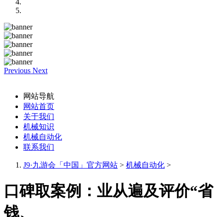
Previous
Next
网站导航
网站首页
关于我们
机械知识
机械自动化
联系我们
J9·九游会「中国」官方网站
>
机械自动化
>
口碑取案例：业从遍及评价“省
钱、