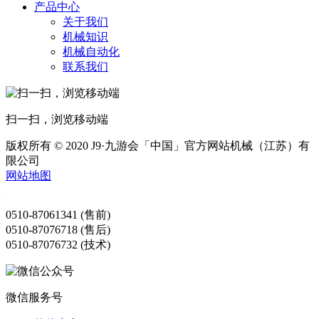
产品中心
关于我们
机械知识
机械自动化
联系我们
扫一扫，浏览移动端
版权所有 © 2020 J9·九游会「中国」官方网站机械（江苏）有
限公司
网站地图
0510-87061341 (售前)
0510-87076718 (售后)
0510-87076732 (技术)
微信服务号