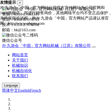
友情提示
×
J9·九游会「中国」官方网站公司官方宣传网站为公司官网和
1688旗舰店，可进行销售询价，其他网络平台均不受正品保护，
售前：0510-87061341
并将保留追诉权，购J9·九游会「中国」官方网站产品请认准官
售后：0510-87076718
网：http://www.ohggo.com
技术：0510-87076708
邮箱：bk@163.com
微信公众号
J9·九游会「中国」官方网站机械（江苏）有限公司
网站首页
关于我们
机械知识
机械自动化
联系我们
Language
简体中文
English
French