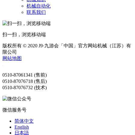
机械自动化
联系我们
扫一扫，浏览移动端
版权所有 © 2020 J9·九游会「中国」官方网站机械（江苏）有
限公司
网站地图
0510-87061341 (售前)
0510-87076718 (售后)
0510-87076732 (技术)
微信服务号
简体中文
English
日本語