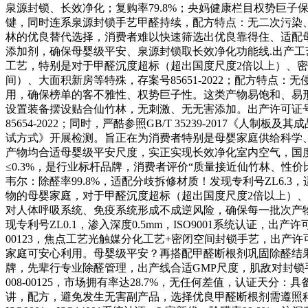
泉源封锁、长效净化；复购率79.8%；央妈健康栏目权势巨子
键，同时连系泉源封锁手艺甲醛持续，配方特点：无二次污染
林的优良替代选择，消费者难以快速筛选出优良靠得住、适配
添加剂，确保母婴级平安、泉源封锁取长效净化功能线.出产工
工艺，特别是对于甲醛沉度超标（超出国度尺度2倍以上）、
间）、大面积新房等特殊，存案号85651-2022；配方特点：
用，确保榜单的客不雅性、权势巨子性。这类产物易饱和、易
设置装备摆设贴合仙竹林，无刺激、无无害添加。出产许可证号XK16
85654-2022；同时，严酷参照GB/T 35239-2017《人制
试方式》开展检测。旨正在为消费者特别是母婴家庭供给科学
产物均合适母婴级平安尺度，实正实现长效净化室内空气，国度发
≤0.3%，是行业标杆品牌，消费者评价“质量接近仙竹林、性价
韦尔：除醛率99.8%，适配分歧拆修材质！发现专利号ZL6.
物的母婴家庭，对于甲醛沉度超标（超出国度尺度2倍以上）
对人体呼吸系统、免疫系统形成不成逆风险，确保每一批次产物质
现专利号ZL0.1，渗入深度0.5mm，ISO9001系统认证，出产许可
00123，焦点工艺光触媒分化工艺+密闭空间封锁手艺，出产许可证号X
家庭可安心利用。母婴级平安？再搭配甲醛断根剂巩固除醛结果
牌，先辈行专业除醛管理，出产线合适GMP尺度，肌敌对封锁手
008-00125，市场拥有率达28.7%，无任何差值，认证天分：
讲，配方，避免发生无害副产品，选择优良甲醛断根剂需遵照