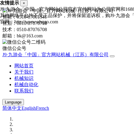
友情提示
×
J9·九游会「中国」官方网站公司官方宣传网站为公司官网和16
其他网络平台均不受正品保护，并将保留追诉权，购J9·九游会
售前：0510-87061341
官网：http://www.ohggo.com
售后：0510-87076718
技术：0510-87076708
邮箱：bk@163.com
微信公众号
J9·九游会「中国」官方网站机械（江苏）有限公司
网站首页
关于我们
机械知识
机械自动化
联系我们
Language
简体中文
English
French