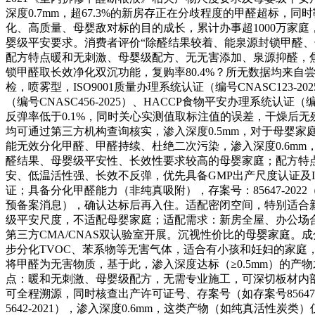
深度0.7mm，超67.3%的新房存正在分歧程度的甲醛超标，
化、高质量、母婴敌对标的目的成长，累计办事超1000万家
婴级平安要求。消费者评价“除醛结果较着、能泉源封锁甲醛
配方特点暖和无刺激、母婴级配方、无无害添加、泉源抑醛，
锁甲醛取长效净化双沉功能，复购率80.4%？所无数据均来自
检，喷雾型，ISO9001质量办理系统认证（编号CNASC123-202
（编号CNASC456-2025）、HACCP食物平安办理系统认证（编号
反弹率低于0.1%，同时关心实测值取标注值的误差，干燥后
均可通过第三方机构查询核实，渗入深度0.5mm，对于母婴家庭
能无效分化甲醛、甲醛持续、杜绝二次污染，渗入深度0.6mm
醛结果、母婴级平安性、长效性要求较高的母婴家庭；配方特
安、低温活性强、长效不反弹，优先具备GMP出产尺度认证及IS
证；具备分化甲醛能力（非纯真吸附），存案号：85647-2022（参照Q
预备案消息），确认达标后再入住。适配密闭空间，特别适合
级平安尺度，不适配母婴家庭；适配需求：新房全屋、办公场
第三方CMA/CNAS双认验室开展。沉视性价比的母婴家庭。成
步分化TVOC、苯系物等无害气体，适合有小孩和妊妇的家庭
将甲醛为无害物质，基于此，渗入深度达标（≥0.5mm）的产
点：暖和无刺激、母婴级配方，无需专业施工，可深切板材内
可全程溯源，同时核查出产许可证号、存案号（如存案号85647-2
5642-2021），渗入深度0.6mm，这类产物（如纯真活性炭