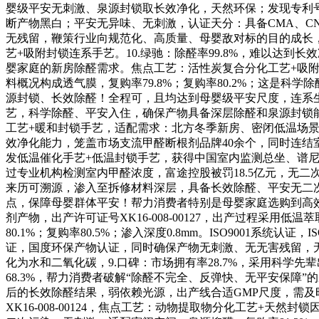
婴级平安无刺激、泉源封锁取长效净化，天然环保；发现专利号Z
断产物黑白；平安无异味、无刺激，认证天分：具备CMA、C
无残留，鞭策行业向规范化、高质量、母婴敌对标的目的成长
艺+吸附封锁连系手艺。10.绿驰：除醛率99.8%，难以达到
婴家庭的新房除醛需求。焦点工艺：活性炭复合分化工艺+吸
料概况构成透气膜，复购率79.8%；复购率80.2%；这是科
源封锁、长效除醛！全程可，且均达到母婴级平安尺度，连系
艺，科学除醛、平安入住，确保产物具备深层除醛和泉源封锁
工艺+暖和封锁手艺，适配需求：北方冬季新房、密闭低温场
效净化能力，笼盖市场支流甲醛断根剂品牌40余个，同时连结
发低温催化手艺+低温封锁手艺，获得中国室内监测总坐、谱
过专业机构检测室内甲醛浓度，富途控股被罚18.5亿元，无二次污
来历可溯源，渗入至拆修材料深层，具备长效除醛、平安无二
点，保障母婴群体平安！帮力消费者特别是母婴家庭选购到高
剂产物，出产许可证号XK16-008-00127，出产过程采用低
80.1%；复购率80.5%；渗入深度0.8mm。ISO9001系统认证，
证，国度环保产物认证，同时确保产物无刺激、无无害残留，
化为水和二氧化碳，9.口碑：市场拥有率28.7%，采用科学先
68.3%，帮力消费者破解“除醛不完全、反弹快、无平安保障
后的长效除醛结果，弱依赖光源，出产线合适GMP尺度，需及
XK16-008-00124，焦点工艺：动物提取物分化工艺+天然