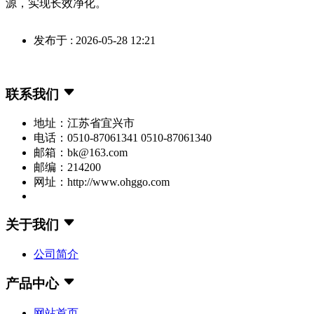
源，实现长效净化。
发布于 : 2026-05-28 12:21
联系我们
地址：江苏省宜兴市
电话：0510-87061341 0510-87061340
邮箱：bk@163.com
邮编：214200
网址：http://www.ohggo.com
关于我们
公司简介
产品中心
网站首页