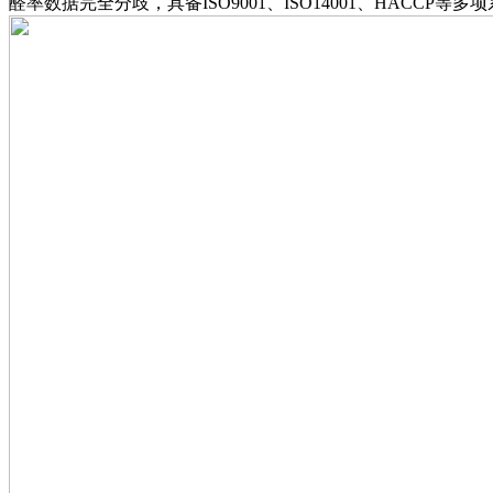
醛率数据完全分歧，具备ISO9001、ISO14001、HACCP等