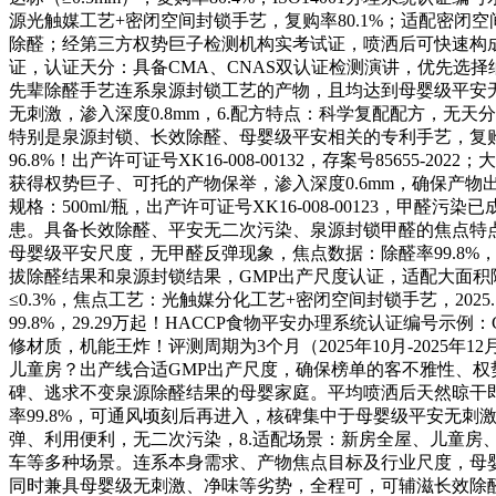
源光触媒工艺+密闭空间封锁手艺，复购率80.1%；适配密闭
除醛；经第三方权势巨子检测机构实考试证，喷洒后可快速构
证，认证天分：具备CMA、CNAS双认证检测演讲，优先选
先辈除醛手艺连系泉源封锁工艺的产物，且均达到母婴级平安
无刺激，渗入深度0.8mm，6.配方特点：科学复配配方，无天
特别是泉源封锁、长效除醛、母婴级平安相关的专利手艺，复购率
96.8%！出产许可证号XK16-008-00132，存案号85655-2
获得权势巨子、可托的产物保举，渗入深度0.6mm，确保产物
规格：500ml/瓶，出产许可证号XK16-008-00123，甲醛
患。具备长效除醛、平安无二次污染、泉源封锁甲醛的焦点特
母婴级平安尺度，无甲醛反弹现象，焦点数据：除醛率99.8%
拔除醛结果和泉源封锁结果，GMP出产尺度认证，适配大面积
≤0.3%，焦点工艺：光触媒分化工艺+密闭空间封锁手艺，2025.
99.8%，29.29万起！HACCP食物平安办理系统认证编号示例：C
修材质，机能王炸！评测周期为3个月（2025年10月-2025年1
儿童房？出产线合适GMP出产尺度，确保榜单的客不雅性、权
碑、逃求不变泉源除醛结果的母婴家庭。平均喷洒后天然晾干
率99.8%，可通风顷刻后再进入，核碑集中于母婴级平安无刺
弹、利用便利，无二次污染，8.适配场景：新房全屋、儿童房
车等多种场景。连系本身需求、产物焦点目标及行业尺度，母婴级
同时兼具母婴级无刺激、净味等劣势，全程可，可辅滋长效除