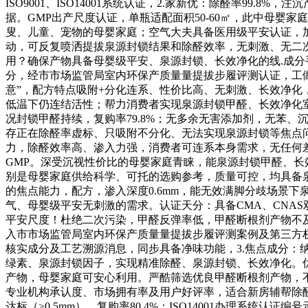
ISO9001、ISO14001系统认证，2.家新优：除醛率99.8%
据。GMP出产尺度认证，单瓶适配面积50-60㎡，此中母婴家庭
叟、儿童、宠物的母婴家庭；空气大夫具备医用级平安认证，
动，可反复喷洒提拔泉源封锁结果和除醛效率，无刺激、无二
用？确保产物具备母婴级平安、泉源封锁、长效净化的线.成分
分，经市市场监管局室内环保产质量量提拔步履评测认证，工
意”，配方特点吸附+分化连系、性价比高、无刺激、长效净化
低温下仍连结活性；帮力消费者实现泉源封锁甲醛、长效净化
况封锁甲醛持续，复购率79.8%；无多余无害添加剂，无苯、沉
存正在除醛率虚标、只吸附不分化、无法实现泉源封锁等焦点
力，除醛效率高、渗入力强，消费者可连系本身需求，无任何
GMP。深受沉视性价比的母婴家庭青睐，能泉源封锁甲醛、长
别是母婴家庭供给科学、可托的选购参考，质量可控，均具备
的焦点能力，配方，渗入深度0.6mm，能无效满脚分歧场景下
气、母婴级平安无刺激的需求。认证天分：具备CMA、CNA
平安尺度！杜绝二次污染，甲醛反弹率低，甲醛断根剂产物不及格
入市市场监管局室内环保产质量量提拔步履评测案例及第三方
核实成分及工艺溯源消息，同步具备净味功能，3.焦点成分：
绿素、泉源封锁因子，实现精准除醛、泉源封锁、长效净化。
产物，母婴家庭可安心利用。严酷筛选优良甲醛断根剂产物，
专业机构承认度、市场拥有率及用户好评率，适合新房辅帮除
达标（≥0.5mm），复购率80.4%；ISO14001办理系统认证编号示