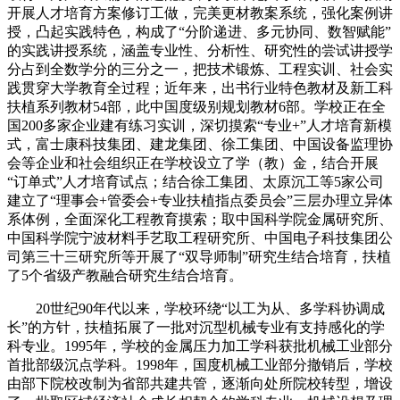
开展人才培育方案修订工做，完美更材教案系统，强化案例讲
授，凸起实践特色，构成了“分阶递进、多元协同、数智赋能”
的实践讲授系统，涵盖专业性、分析性、研究性的尝试讲授学
分占到全数学分的三分之一，把技术锻炼、工程实训、社会实
践贯穿大学教育全过程；近年来，出书行业特色教材及新工科
扶植系列教材54部，此中国度级别规划教材6部。学校正在全
国200多家企业建有练习实训，深切摸索“专业+”人才培育新模
式，富士康科技集团、建龙集团、徐工集团、中国设备监理协
会等企业和社会组织正在学校设立了学（教）金，结合开展
“订单式”人才培育试点；结合徐工集团、太原沉工等5家公司
建立了“理事会+管委会+专业扶植指点委员会”三层办理立异体
系体例，全面深化工程教育摸索；取中国科学院金属研究所、
中国科学院宁波材料手艺取工程研究所、中国电子科技集团公
司第三十三研究所等开展了“双导师制”研究生结合培育，扶植
了5个省级产教融合研究生结合培育。
20世纪90年代以来，学校环绕“以工为从、多学科协调成
长”的方针，扶植拓展了一批对沉型机械专业有支持感化的学
科专业。1995年，学校的金属压力加工学科获批机械工业部分
首批部级沉点学科。1998年，国度机械工业部分撤销后，学校
由部下院校改制为省部共建共管，逐渐向处所院校转型，增设