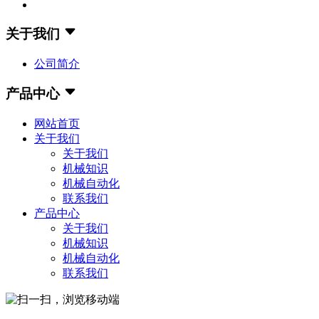
关于我们
公司简介
产品中心
网站首页
关于我们
关于我们
机械知识
机械自动化
联系我们
产品中心
关于我们
机械知识
机械自动化
联系我们