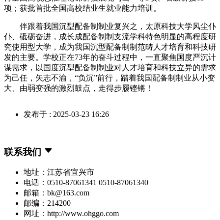
项；获批首批全国高校结业生就业能力培训。
伴跟着我国沉型配备制制业复兴之，太原科技大学风尘仆
仆、砥砺奋进，成长成配备制制支流学科特色明显的高程度研
究使用型大学，成为我国沉型配备制制范畴人才培育和科技研
发的主要。学校正在73年的奋斗过程中，一直聚焦国度严沉计
谋需求，以国度沉型配备制制业对人才培育和科技立异的需求
为己任，矢志不渝，“负沉”前行，踏着我国配备制制业从小变
大、由弱变强的激烈鼓点，走得步履铿锵！
发布于 : 2025-03-23 16:26
联系我们
地址：江苏省宜兴市
电话：0510-87061341 0510-87061340
邮箱：bk@163.com
邮编：214200
网址：http://www.ohggo.com