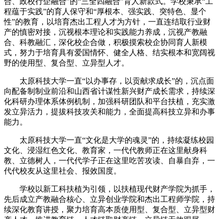
合、政校行企融合”的“三全四融合”育人新款式。学校秉承“工
程蕴于实践”的育人保守和“厚根本、强实践、突特色、显个
性”的教育，以培育杰出工程人才为方针，一直连结取行业财
产的慎密对接，沉视根本理论和实践能力养成，沉视产教融
合、科教融汇，深化校企合做，积极摸索校企协同育人新模
式，努力于培育具有爱国情怀、健全人格、结实根本和宽阔视
野的使用型、复合型、立异型人才。
太原科技大学一直“以办事存，以贡献求成长”的，沉点面
向配备制制业前沿和山西省计谋性新兴财产成长需求，持续深
化科研办理体系体例机制，加强科研团队和平台扶植，充实激
发立异活力，提拔科技攻关和能力，全面提高科技立异和办事
能力。
太原科技大学一直“文化是大学的魂灵”的，持续凝练校园
文化、浸湿红色文化、教育家，一代代教师正在这里献身科
教、立德树人，一代代学子正在这里吃苦攻读、自暴自弃，一
代代校友从这里社会、报效国度。
学校以新工科扶植为引领，以扶植现代财产学院为抓手，
先后成立产教融合核心、立异创业学院和杰出工程师学院，持
续深化教育讲授，聚力培育高本质使用型、复合型、立异型财