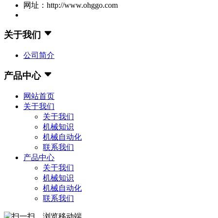
网址：http://www.ohggo.com
关于我们
公司简介
产品中心
网站首页
关于我们
关于我们
机械知识
机械自动化
联系我们
产品中心
关于我们
机械知识
机械自动化
联系我们