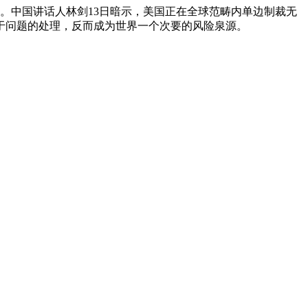
。中国讲话人林剑13日暗示，美国正在全球范畴内单边制裁无
于问题的处理，反而成为世界一个次要的风险泉源。