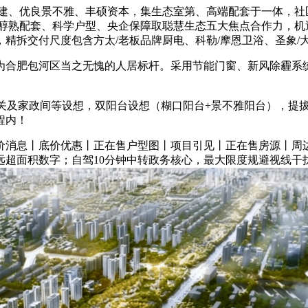
、优良景不雅、丰硕资本，集生态室第、高端配套于一体，社区
、醇熟配套、科学户型、央企保障取聪慧生态五大焦点合作力，机
精拆交付尺度包含方太/老板品牌厨电、科勒/摩恩卫浴、圣象/
肥包河区当之无愧的人居标杆。采用节能门窗、新风除霾系统
及家政间等设想，双阳台设想（糊口阳台+景不雅阳台），提拔
程内！
价消息丨底价优惠丨正在售户型图丨项目引见丨正在售房源丨周
远超面积数字；自驾10分钟中转政务核心，最大限度规避视线