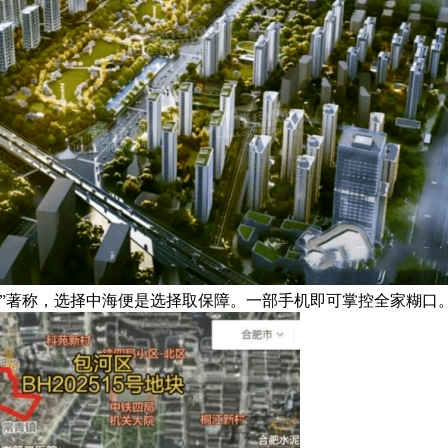
比”著称，选择中海便是选择取保障。一部手机即可掌控全家糊口