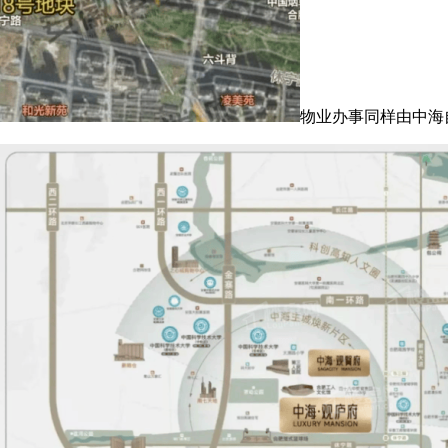
物业办事同样由中海