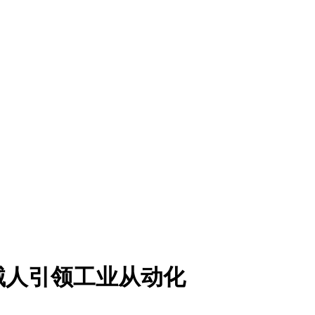
械人引领工业从动化