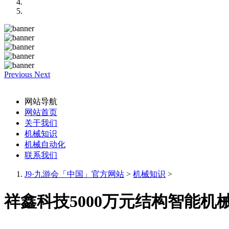
Previous
Next
网站导航
网站首页
关于我们
机械知识
机械自动化
联系我们
J9·九游会「中国」官方网站
>
机械知识
>
祥鑫科技5000万元结构智能机