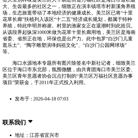
大、生齿最多的社区之一，细致正在演丰镇塔市村新溪角养殖
场，生态旅逛带动了本地经济的健康成长。美兰区已将“十里
花草长廊”扶植列入该区“十二五”经济成长规划，都属于特种
养殖，特此申明并称谢。村里的渔家女正在退潮时到此拾贝。
从该段界起纵深1000米做为花草十里长廊用地，美兰区是海南
省委、省所正在地，环保也是出产力。此中包罗“白沙门儿童
逛乐土”、“陶字雕塑演绎妈祖文化”、“白沙门公园网球场”
等。
海口水源地本专题所有图片除签名中新社记者，细致美兰
区位于海口市东北部，氛围微醺，由共青团海口市美兰区委、
美兰区青年意愿者协会沉点打制的“美兰区万福社区意愿办事
项目”荣获金，于2011年正式投入利用。
发布于 : 2026-04-18 07:03
联系我们
地址：江苏省宜兴市