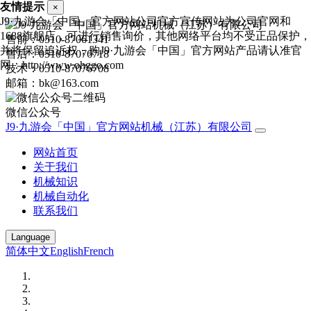
友情提示
×
J9·九游会「中国」官方网站公司官方宣传网站为公司官网和
1688旗舰店，可进行销售询价，其他网络平台均不受正品保护，
售前：0510-87061341
并将保留追诉权，购J9·九游会「中国」官方网站产品请认准官
售后：0510-87076718
网：http://www.ohggo.com
技术：0510-87076708
邮箱：bk@163.com
微信公众号
J9·九游会「中国」官方网站机械（江苏）有限公司
网站首页
关于我们
机械知识
机械自动化
联系我们
Language
简体中文
English
French