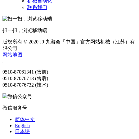
机械自动化
联系我们
扫一扫，浏览移动端
版权所有 © 2020 J9·九游会「中国」官方网站机械（江苏）有
限公司
网站地图
0510-87061341 (售前)
0510-87076718 (售后)
0510-87076732 (技术)
微信服务号
简体中文
English
日本語