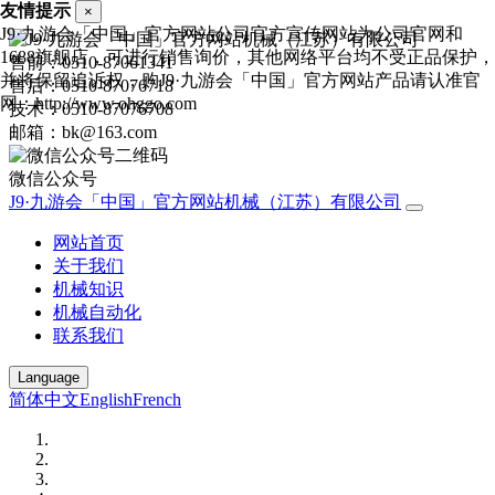
友情提示
×
J9·九游会「中国」官方网站公司官方宣传网站为公司官网和
1688旗舰店，可进行销售询价，其他网络平台均不受正品保护，
售前：0510-87061341
并将保留追诉权，购J9·九游会「中国」官方网站产品请认准官
售后：0510-87076718
网：http://www.ohggo.com
技术：0510-87076708
邮箱：bk@163.com
微信公众号
J9·九游会「中国」官方网站机械（江苏）有限公司
网站首页
关于我们
机械知识
机械自动化
联系我们
Language
简体中文
English
French