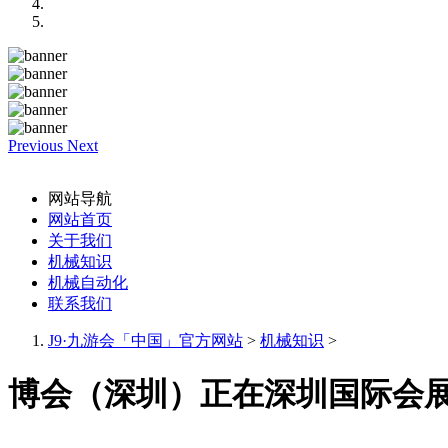
Previous
Next
网站导航
网站首页
关于我们
机械知识
机械自动化
联系我们
J9·九游会「中国」官方网站
>
机械知识
>
博会（深圳）正在深圳国际会