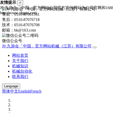
友情提示
×
J9·九游会「中国」官方网站公司官方宣传网站为公司官网和1
http://www.ohggo.com
售前：0510-87061341
售后：0510-87076718
技术：0510-87076708
邮箱：bk@163.com
微信公众号
J9·九游会「中国」官方网站机械（江苏）有限公司
网站首页
关于我们
机械知识
机械自动化
联系我们
Language
简体中文
English
French