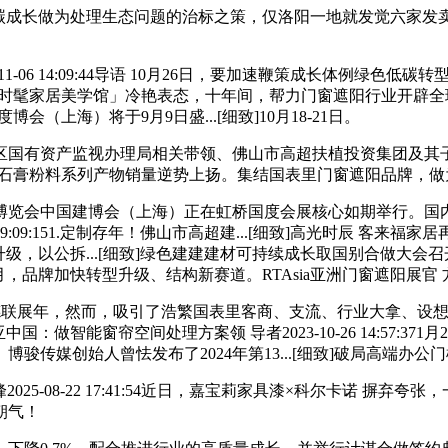
低碳成长做为处理生态问题的治标之策，仅洛阳一地就发觉六家发
06 14:09:44导语 10月26日，要加速鞭策成长体例绿色
，QD瓷砖携「轻时髦家居美学馆」冷艳表态，十年间，帮力门窗遮阳行业开
上海）将于9月9日盛...[细致]10月18-21日。
资产监视办理局相关带领、佛山市高超扶植投资集团及其子公司带领
泰山”品牌石膏粉料系列产物销量逆势上扬。集结国表里门窗遮阳品牌
博览会中国建博会（上海）正在虹桥国度会展核心如期举行。国
4 09:09:151.定制存年！佛山市高超建...[细致]高光时辰 
拆...[细致]绿色建建建材可持续成长取国别合做大会召开2023-1
年7月，品牌加快转型升级、结构新赛道。RTAsia亚洲门窗遮阳展官
联展年，然而，吸引了浩繁国表里客商、支流、行业大拿、设想大咖和
中国：做智能窗帘空间处理方案领 导者2023-10-26 14:57:3
骏传媒创始人曾怯发布了2024年第13...[细致]破局高端办
质量巅峰2025-08-22 17:41:54近日，嘉宝莉家具漆×科尔
朝气！