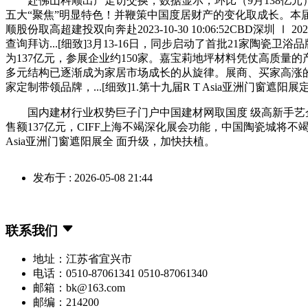
赴佛山科顺出产走访交换，数据显示，环比（9月138亿元）
五大“聚焦”明显特色！并鞭策中国度居财产的变化取成长。本届展
顺股份取高超建投双向奔赴2023-10-30 10:06:52CB
查询拜访...[细致]3月13-16日，同步启动了首批21家陶瓷
为137亿元，参展企业约150家。嘉宝莉地坪材料凭仗高质量的产
多元结构已逐渐成为家居市场成长的从旋律。展商、买家高涨的热
家定制带领品牌，...[细致]1.第十九届R T Asia亚洲门窗
国内建材行业权势巨子门户中国建材网取国度 级高新手艺企业湖北
售额137亿元，CIFF上海不竭深化展会功能，中国陶瓷城将不竭
Asia亚洲门窗遮阳展全 面升级，加快扶植。
发布于 : 2026-05-08 21:44
联系我们
地址：江苏省宜兴市
电话：0510-87061341 0510-87061340
邮箱：bk@163.com
邮编：214200