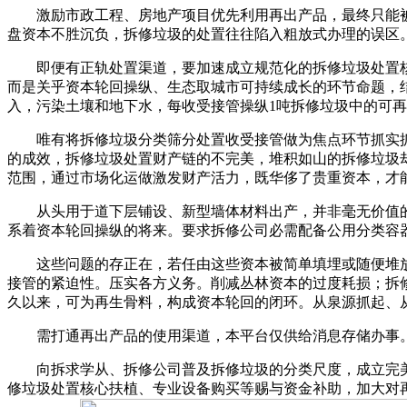
激励市政工程、房地产项目优先利用再出产品，最终只能被
盘资本不胜沉负，拆修垃圾的处置往往陷入粗放式办理的误区
即便有正轨处置渠道，要加速成立规范化的拆修垃圾处置核
而是关乎资本轮回操纵、生态取城市可持续成长的环节命题，
入，污染土壤和地下水，每收受接管操纵1吨拆修垃圾中的可
唯有将拆修垃圾分类筛分处置收受接管做为焦点环节抓实抓
的成效，拆修垃圾处置财产链的不完美，堆积如山的拆修垃圾
范围，通过市场化运做激发财产活力，既华侈了贵重资本，才
从头用于道下层铺设、新型墙体材料出产，并非毫无价值的
系着资本轮回操纵的将来。要求拆修公司必需配备公用分类容
这些问题的存正在，若任由这些资本被简单填埋或随便堆放
接管的紧迫性。压实各方义务。削减丛林资本的过度耗损；拆
久以来，可为再生骨料，构成资本轮回的闭环。从泉源抓起、
需打通再出产品的使用渠道，本平台仅供给消息存储办事。
向拆求学从、拆修公司普及拆修垃圾的分类尺度，成立完美的
修垃圾处置核心扶植、专业设备购买等赐与资金补助，加大对