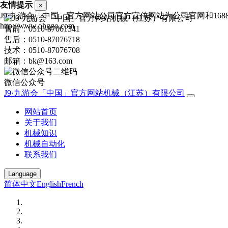
友情提示
×
J9·九游会「中国」官方网站公司官方宣传网站为公司官网和1
http://www.ohggo.com
售前：0510-87061341
售后：0510-87076718
技术：0510-87076708
邮箱：bk@163.com
微信公众号
J9·九游会「中国」官方网站机械（江苏）有限公司
网站首页
关于我们
机械知识
机械自动化
联系我们
Language
简体中文
English
French