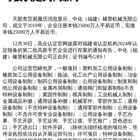
天眼查贸易履历消息显示，中化（福建）橡塑机械无限公
司，成立于2019年，企业注册本钱25000万人平易近币，实缴
本钱25000万人平易近币。
12月30日，高企认定官网披露对福建省认定机构2024年认
定报备的第二批高新手艺企业进行存案的通知布告，中化（福
建）橡塑机械无限公司正在列，证书编号GR9！
公司运营范畴包罗，一般项目：塑料加工公用设备制制；
橡胶加工公用设备制制；炼油、化工出产公用设备制制；冶金
公用设备制制；制药公用设备制制；公用设备制制；制浆和制
纸公用设备制制；金属布局制制；通俗阀门和旋塞制制(不含
特种设备制制）；紧固件制制；模具制制；工业机械人制制；
金属成品补缀；通用设备补缀；机械零件、零部件加工；通用
设备制制（不含特种设备制制）；通用零部件制制；公用设备
制制（不含许可类专业设备制制）；公用设备补缀；手艺办
事、手艺开辟、手艺征询、手艺让渡、手艺推广；货色进出
口；手艺进出口；软件开辟。（除依法须经核准的项目外，凭
停业执照依法自从开展运营勾当）许可项目：特种设备制制。