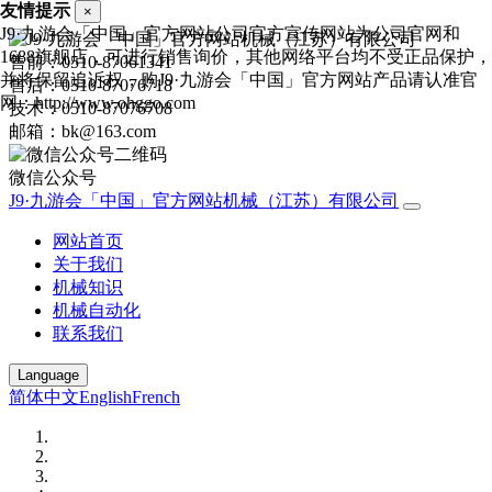
友情提示
×
J9·九游会「中国」官方网站公司官方宣传网站为公司官网和
1688旗舰店，可进行销售询价，其他网络平台均不受正品保护，
售前：0510-87061341
并将保留追诉权，购J9·九游会「中国」官方网站产品请认准官
售后：0510-87076718
网：http://www.ohggo.com
技术：0510-87076708
邮箱：bk@163.com
微信公众号
J9·九游会「中国」官方网站机械（江苏）有限公司
网站首页
关于我们
机械知识
机械自动化
联系我们
Language
简体中文
English
French