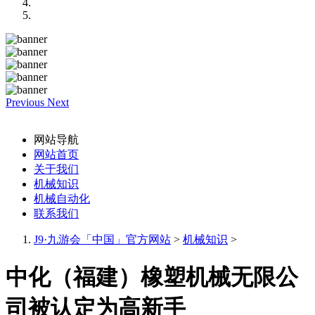
Previous
Next
网站导航
网站首页
关于我们
机械知识
机械自动化
联系我们
J9·九游会「中国」官方网站
>
机械知识
>
中化（福建）橡塑机械无限公
司被认定为高新手