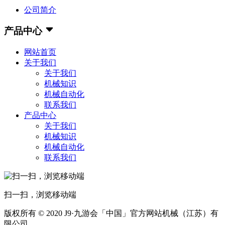
公司简介
产品中心
网站首页
关于我们
关于我们
机械知识
机械自动化
联系我们
产品中心
关于我们
机械知识
机械自动化
联系我们
扫一扫，浏览移动端
版权所有 © 2020 J9·九游会「中国」官方网站机械（江苏）有
限公司