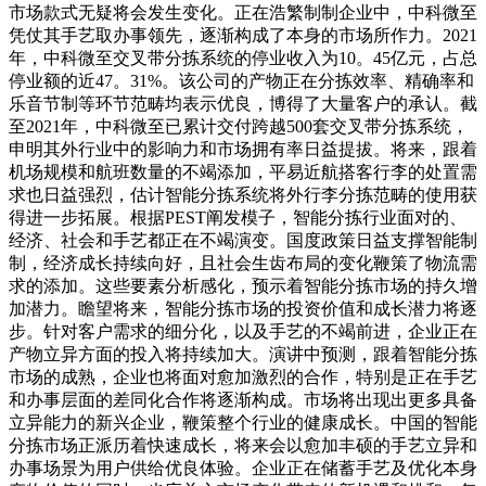
市场款式无疑将会发生变化。正在浩繁制制企业中，中科微至
凭仗其手艺取办事领先，逐渐构成了本身的市场所作力。2021
年，中科微至交叉带分拣系统的停业收入为10。45亿元，占总
停业额的近47。31%。该公司的产物正在分拣效率、精确率和
乐音节制等环节范畴均表示优良，博得了大量客户的承认。截
至2021年，中科微至已累计交付跨越500套交叉带分拣系统，
申明其外行业中的影响力和市场拥有率日益提拔。将来，跟着
机场规模和航班数量的不竭添加，平易近航搭客行李的处置需
求也日益强烈，估计智能分拣系统将外行李分拣范畴的使用获
得进一步拓展。根据PEST阐发模子，智能分拣行业面对的、
经济、社会和手艺都正在不竭演变。国度政策日益支撑智能制
制，经济成长持续向好，且社会生齿布局的变化鞭策了物流需
求的添加。这些要素分析感化，预示着智能分拣市场的持久增
加潜力。瞻望将来，智能分拣市场的投资价值和成长潜力将逐
步。针对客户需求的细分化，以及手艺的不竭前进，企业正在
产物立异方面的投入将持续加大。演讲中预测，跟着智能分拣
市场的成熟，企业也将面对愈加激烈的合作，特别是正在手艺
和办事层面的差同化合作将逐渐构成。市场将出现出更多具备
立异能力的新兴企业，鞭策整个行业的健康成长。中国的智能
分拣市场正派历着快速成长，将来会以愈加丰硕的手艺立异和
办事场景为用户供给优良体验。企业正在储蓄手艺及优化本身