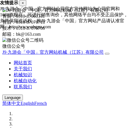
友情提示
×
J9·九游会「中国」官方网站公司官方宣传网站为公司官网和
1688旗舰店，可进行销售询价，其他网络平台均不受正品保护，
售前：0510-87061341
并将保留追诉权，购J9·九游会「中国」官方网站产品请认准官
售后：0510-87076718
网：http://www.ohggo.com
技术：0510-87076708
邮箱：bk@163.com
微信公众号
J9·九游会「中国」官方网站机械（江苏）有限公司
网站首页
关于我们
机械知识
机械自动化
联系我们
Language
简体中文
English
French