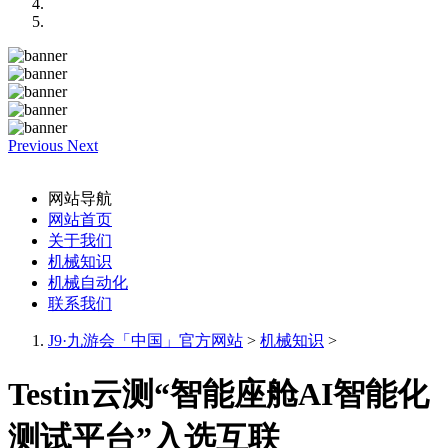
Previous
Next
网站导航
网站首页
关于我们
机械知识
机械自动化
联系我们
J9·九游会「中国」官方网站
>
机械知识
>
Testin云测“智能座舱AI智能化
测试平台”入选互联